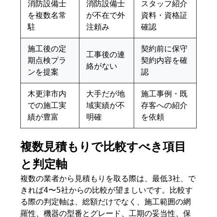
消防設備士
消防設備士
スタッフ紹介
を複数名常
が不在で外
資料・資格証
駐
注頼み
確認
施工後の定
契約前に保守
工事後の連
期点検プラ
契約内容を確
絡がない
ンを提案
認
木更津市内
大手だが地
施工事例・既
での施工実
域実績が不
存客への紹介
績が豊富
明確
を依頼
複数見積もりで比較すべき項目
と判定軸
複数の業者から見積もりを取る際は、最低3社、で
きれば4〜5社からの比較が望ましいです。比較す
る際の判定軸は、総額だけでなく、施工範囲の網
羅性、機器の型番とグレード、工期の妥当性、保