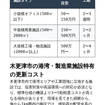
施設タイプ
工期
目安
小規模オフィス(500㎡
50〜
2〜3
以下)
150万円
週間
中規模商業施設(500〜
150〜
1〜2
2000㎡)
500万円
ヶ月
大規模工場・物流施設
500万
2〜4
(2000㎡以上)
円〜
ヶ月
木更津市の港湾・製造業施設特有
の更新コスト
木更津市内で港湾エリアや工業団地に立地する施
設では、塩害対策や高温環境への対応が必須とな
り、標準仕様の機器より3〜5割程度コストが高く
なる傾向があります。現場を見てきた経験から、
海から1km圏内の施設では、感知器や配管金具の