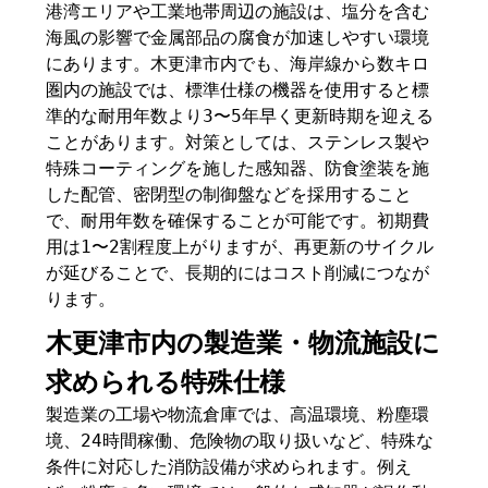
港湾エリアや工業地帯周辺の施設は、塩分を含む
海風の影響で金属部品の腐食が加速しやすい環境
にあります。木更津市内でも、海岸線から数キロ
圏内の施設では、標準仕様の機器を使用すると標
準的な耐用年数より3〜5年早く更新時期を迎える
ことがあります。対策としては、ステンレス製や
特殊コーティングを施した感知器、防食塗装を施
した配管、密閉型の制御盤などを採用すること
で、耐用年数を確保することが可能です。初期費
用は1〜2割程度上がりますが、再更新のサイクル
が延びることで、長期的にはコスト削減につなが
ります。
木更津市内の製造業・物流施設に
求められる特殊仕様
製造業の工場や物流倉庫では、高温環境、粉塵環
境、24時間稼働、危険物の取り扱いなど、特殊な
条件に対応した消防設備が求められます。例え