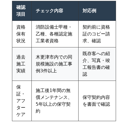
確認
チェック内容
対応例
項目
資格
消防設備士甲種・
契約前に資格
保有
乙種、各種認定施
証のコピー請
状況
工業者資格
求、確認
既存客への紹
過去
木更津市内での同
介、写真・竣
施工
規模施設の施工事
工報告書の確
実績
例3件以上
認
保
施工後1年間の無
証・
償メンテナンス、
保守契約内容
アフ
5年以上の保守契
を書面で確認
ター
約
ケア